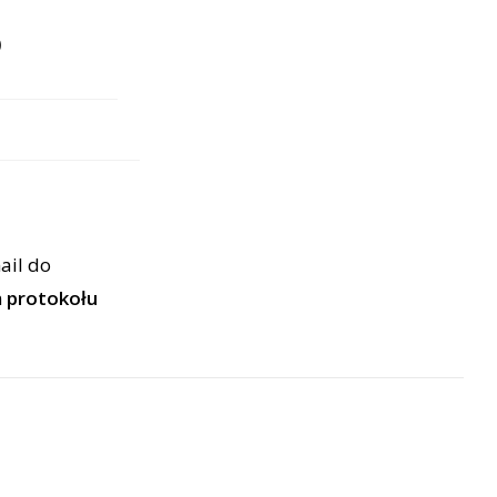
P
ail do
m
protokołu