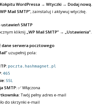
Kokpitu WordPressa
→
Wtyczki
→
Dodaj nową
.
„WP Mail SMTP”
, zainstaluj i aktywuj wtyczkę.
o ustawień SMTP
cznym kliknij
„WP Mail SMTP” → „Ustawienia”
.
 dane serwera pocztowego
ail”
uzupełnij pola:
MTP
:
poczta.hashmagnet.pl
P
:
465
ie
:
SSL
ja SMTP
: ✅ Włączona
ytkownika
: Twój pełny adres e-mail
sło do skrzynki e-mail