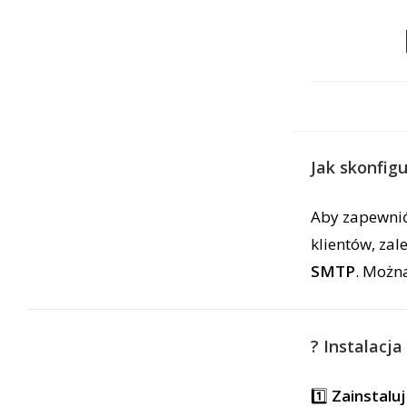
Jak skonfig
Aby zapewni
klientów, za
SMTP
. Można
? Instalacj
1️⃣
Zainstalu