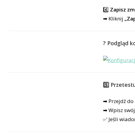
4️⃣
Zapisz zm
➡ Kliknij
„Zap
? Podgląd 
5️⃣ Przetest
➡ Przejdź do
➡ Wpisz swój 
✅ Jeśli wiado