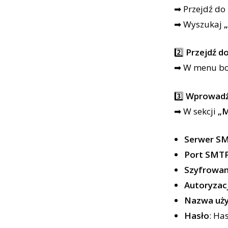
➡ Przejdź do
➡ Wyszukaj
2️⃣
Przejdź d
➡ W menu bo
3️⃣
Wprowadź
➡ W sekcji
„M
Serwer S
Port SMT
Szyfrowan
Autoryzac
Nazwa uż
Hasło
: Ha