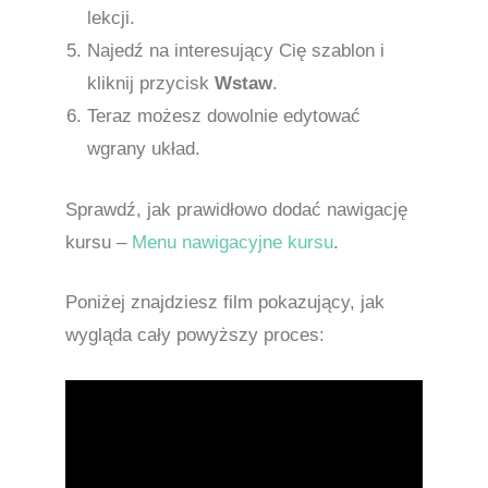
lekcji.
Najedź na interesujący Cię szablon i
kliknij przycisk
Wstaw
.
Teraz możesz dowolnie edytować
wgrany układ.
Sprawdź, jak prawidłowo dodać nawigację
kursu –
Menu nawigacyjne kursu
.
Poniżej znajdziesz film pokazujący, jak
wygląda cały powyższy proces: