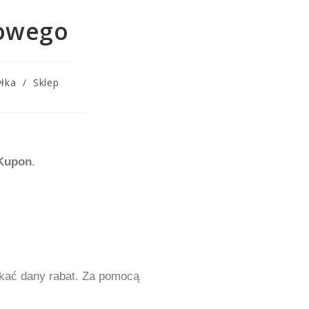
towego
yłka
/
Sklep
Kupon
.
skać dany rabat. Za pomocą