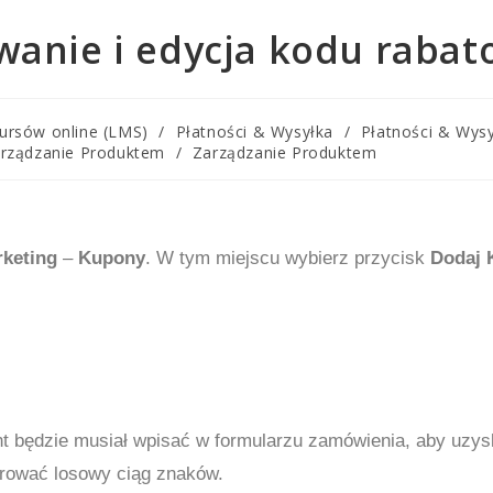
anie i edycja kodu raba
ursów online (LMS)
/
Płatności & Wysyłka
/
Płatności & Wys
rządzanie Produktem
/
Zarządzanie Produktem
rketing
–
Kupony
. W tym miejscu wybierz przycisk
Dodaj 
ent będzie musiał wpisać w formularzu zamówienia, aby uzy
ować losowy ciąg znaków.